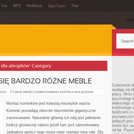
Gry
MP3
Redakcja
Tagi
Spis Treści
SUB
 dla alergików’ Category
SIĘ BARDZO RÓŻNE MEBLE
Codzienne d
wydają się b
PODOBAJĄ
 2025
MOŻLIWOŚĆ KOMENTOWANIA
ZOSTAŁA WYŁĄCZONA
pracy, filmu
NAM
psychologii
SIĘ
BARDZO
większego s
Montaż kominków jest kwestią niezwykle ważna
RÓŻNE
konfrontuje 
MEBLE
Kominki posiadają obecnie niezmiernie gigantyczne
bodźcami z 
poznawczymi,
zastosowanie. Naturalnie główną ich rolą jest pełnienie
jednych jes
funkcji grzewczej salonu jeżeli tam jest zamontowany.
może być a
od lat. Psyc
Jednakże oprócz tego może mieć również inne role. Dla