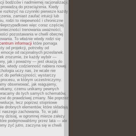
cji bodźców i nadmiernej racjonalizacji,
 prowadzą do przeciążenia. Kiedy
e rozłożyć na czynniki pierwsze każdy
czenia, zamiast zaufać intuicji lub
u, rodzi to niepewność i chroniczne
Nieprzypadkowo więc coraz częściej
onieczności trenowania uważności,
ności pozostawania w chwili obecnej
owania. To właśnie wtedy rodzi się
centrum informacji
które pomaga
kty od projekcji, potrzeby od
 emocje od racjonalnych przesłanek.
iek zrozumie, że każdy wybór —
ny, jak i poważny — jest okazją do
bie, wtedy codzienność nabiera nowej
chologia uczy nas, że wcale nie
ć do perfekcyjności; wystarczy
procesu, w którym uczestniczymy.
my obserwować, jak reagujemy,
lekamy, czemu unikamy pewnych
b wracamy do tych samych schematów,
zwi do prawdziwej zmiany. Nie poprzez
wolucje, lecz poprzez stopniowe
ie drobnych elementów, które składają
ć naszego zachowania. To, w jaki
y dzisiaj, w ogromnej mierze zależy
które podejmowaliśmy przez lata — ale
iemy żyć jutro, zaczyna się w chwili