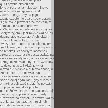
su decyzyjnego zachodzi poza
ą. Skrywane skojarzenia,
ione przekonania i długoterminowe
a wpływają na sposób, w jaki
y świat i reagujemy na jego
udzie często nie zdają sobie sprawy,
część życia prowadzą na mentalnym
kierując się rutyną i prostymi
i. Współczesne badania dowodzą, że
 którym żyjemy, jest równie ważne jak
dualne predyspozycje. Architektura
enie hałasu, kolory, interakcje
 wszystko to może podnosić poziom
go redukować, wzmacniać impulsywność
ć do refleksji. W pewnym momencie
człowiek zaczyna się zastanawiać, na
yzje są naprawdę jego, a na ile wynikają
łecznej, oczekiwań innych lub wzorców
w dzieciństwie. I właśnie w tej
pojawia się pytanie o autentyczność, o
zejęcia kontroli nad własnym
o zagadnienie staje się szczególnie
ach ciągłej stymulacji, gdy trudno o
rej można usłyszeć siebie. W połowie
iz pojawia się także problem
cji bodźców i nadmiernej racjonalizacji,
 prowadzą do przeciążenia. Kiedy
e rozłożyć na czynniki pierwsze każdy
czenia, zamiast zaufać intuicji lub
u, rodzi to niepewność i chroniczne