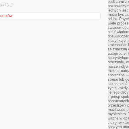
bodźcami z 
kład […]
poznawczymi,
jednych jes
może być a
ERGIKÓW
od lat. Psyc
wiele proce
świadomości
nieuświadom
doświadczeni
klasyfikujem
zmienność. L
że znaczną 
autopilocie, 
heurystykam
otoczenie, w
nasze indywi
miejsc, natęż
społeczne —
stresu lub 
lub skłania
życia każdy 
ile jego dec
z presji spo
narzuconych 
przestrzeni 
możliwość pr
myśleniem. T
ważne w czas
ciszę, w któ
naszych anal