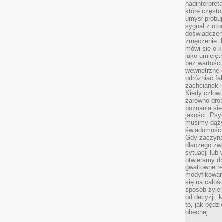
nadinterpreta
które często
umysł próbuj
sygnał z oto
doświadczeni
zmęczenie. 
mówi się o k
jako umiejęt
bez wartości
wewnętrzne
odróżniać fa
zachcianek i
Kiedy człow
zarówno drob
poznania sie
jakości. Psy
musimy dąży
świadomość 
Gdy zaczyna
dlaczego zw
sytuacji lu
otwieramy dr
gwałtowne re
modyfikowan
się na całoś
sposób żyjem
od decyzji, 
to, jak będz
obecnej.