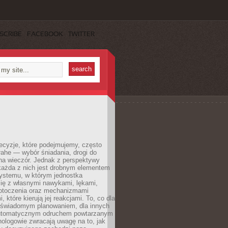
SCRIBE
FACEBOOK
TWITTER
ecyzje, które podejmujemy, często
łahe — wybór śniadania, drogi do
 na wieczór. Jednak z perspektywy
 każda z nich jest drobnym elementem
ystemu, w którym jednostka
się z własnymi nawykami, lękami,
otoczenia oraz mechanizmami
 które kierują jej reakcjami. To, co dla
t świadomym planowaniem, dla innych
utomatycznym odruchem powtarzanym
hologowie zwracają uwagę na to, jak