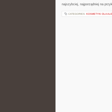
najszybciej, najporządniej na przy
CATEGORIES:
KOSMETYKI DLA AL