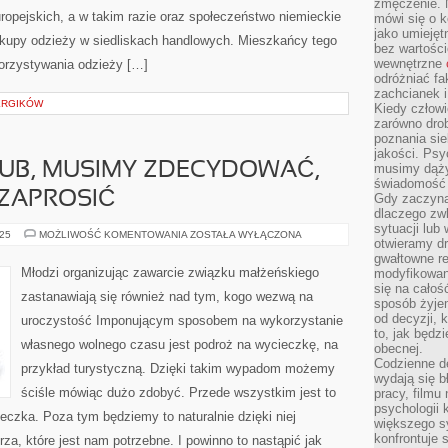
zmęczenie. 
opejskich, a w takim razie oraz społeczeństwo niemieckie
mówi się o k
jako umiejęt
kupy odzieży w siedliskach handlowych. Mieszkańcy tego
bez wartości
wewnętrzne
orzystywania odzieży […]
odróżniać fa
zachcianek i
ERGIKÓW
Kiedy człow
zarówno drob
poznania sie
jakości. Psy
LUB, MUSIMY ZDECYDOWAĆ,
musimy dąży
świadomość 
 ZAPROSIĆ
Gdy zaczyna
dlaczego zw
sytuacji lu
ORGANIZUJĄC
025
MOŻLIWOŚĆ KOMENTOWANIA
ZOSTAŁA WYŁĄCZONA
otwieramy dr
ŚLUB,
MUSIMY
gwałtowne re
ZDECYDOWAĆ,
Młodzi organizując zawarcie związku małżeńskiego
modyfikowan
KOGO
się na całoś
NA
zastanawiają się również nad tym, kogo wezwą na
NIEGO
sposób żyjem
ZAPROSIĆ
od decyzji, 
uroczystość Imponującym sposobem na wykorzystanie
to, jak będz
własnego wolnego czasu jest podroż na wycieczkę, na
obecnej.
Codzienne d
przykład turystyczną. Dzięki takim wypadom możemy
wydają się b
ściśle mówiąc dużo zdobyć. Przede wszystkim jest to
pracy, filmu
psychologii
eczka. Poza tym będziemy to naturalnie dzięki niej
większego s
konfrontuje 
a, które jest nam potrzebne. I powinno to nastąpić jak