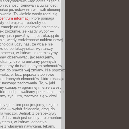
Nieprzypadkowo więc coraz częściej
onieczności trenowania uważności,
ności pozostawania w chwili obecnej
owania. To właśnie wtedy rodzi się
centrum informacji
które pomaga
kty od projekcji, potrzeby od
 emocje od racjonalnych przesłanek.
iek zrozumie, że każdy wybór —
ny, jak i poważny — jest okazją do
bie, wtedy codzienność nabiera nowej
chologia uczy nas, że wcale nie
ć do perfekcyjności; wystarczy
procesu, w którym uczestniczymy.
my obserwować, jak reagujemy,
lekamy, czemu unikamy pewnych
b wracamy do tych samych schematów,
zwi do prawdziwej zmiany. Nie poprzez
wolucje, lecz poprzez stopniowe
ie drobnych elementów, które składają
ć naszego zachowania. To, w jaki
y dzisiaj, w ogromnej mierze zależy
które podejmowaliśmy przez lata — ale
iemy żyć jutro, zaczyna się w chwili
ecyzje, które podejmujemy, często
łahe — wybór śniadania, drogi do
 na wieczór. Jednak z perspektywy
 każda z nich jest drobnym elementem
ystemu, w którym jednostka
się z własnymi nawykami, lękami,