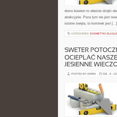
domu bowiem to właśnie dzięki ob
atrakcyjnie. Poza tym nie jest no
istotne święta, to kominek jest […
CATEGORIES:
KOSMETYKI DLA AL
SWETER POTOCZN
OCIEPLAĆ NASZE
JESIENNE WIECZ
POSTED BY ADMIN
SIE - 8 - 2