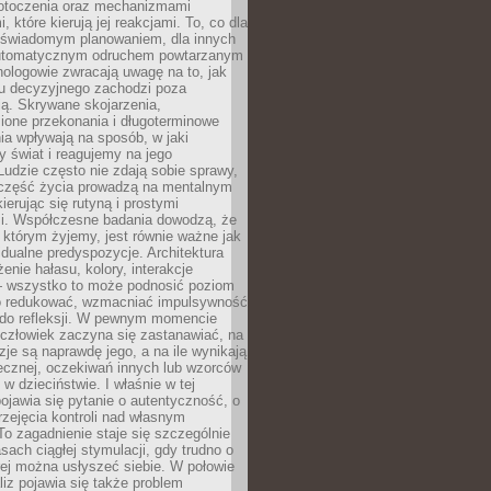
otoczenia oraz mechanizmami
 które kierują jej reakcjami. To, co dla
t świadomym planowaniem, dla innych
utomatycznym odruchem powtarzanym
hologowie zwracają uwagę na to, jak
su decyzyjnego zachodzi poza
ą. Skrywane skojarzenia,
ione przekonania i długoterminowe
a wpływają na sposób, w jaki
y świat i reagujemy na jego
udzie często nie zdają sobie sprawy,
część życia prowadzą na mentalnym
kierując się rutyną i prostymi
i. Współczesne badania dowodzą, że
 którym żyjemy, jest równie ważne jak
dualne predyspozycje. Architektura
enie hałasu, kolory, interakcje
 wszystko to może podnosić poziom
go redukować, wzmacniać impulsywność
ć do refleksji. W pewnym momencie
człowiek zaczyna się zastanawiać, na
yzje są naprawdę jego, a na ile wynikają
łecznej, oczekiwań innych lub wzorców
w dzieciństwie. I właśnie w tej
pojawia się pytanie o autentyczność, o
zejęcia kontroli nad własnym
o zagadnienie staje się szczególnie
ach ciągłej stymulacji, gdy trudno o
rej można usłyszeć siebie. W połowie
iz pojawia się także problem