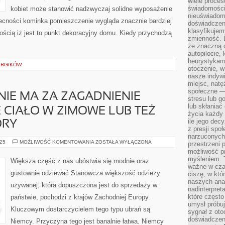
wiele proce
świadomości
kobiet może stanowić nadzwyczaj solidne wyposażenie
nieuświadom
ecności kominka pomieszczenie wygląda znacznie bardziej
doświadczeni
klasyfikujem
wością iż jest to punkt dekoracyjny domu. Kiedy przychodzą
zmienność. L
]
że znaczną 
autopilocie, 
heurystykam
ERGIKÓW
otoczenie, w
nasze indywi
miejsc, natęż
społeczne —
IE MA ZA ZAGADNIENIE
stresu lub 
lub skłania
 CIAŁO W ZIMOWE LUB TEŻ
życia każdy 
ile jego dec
ORY
z presji spo
narzuconych 
SWETER
025
MOŻLIWOŚĆ KOMENTOWANIA
ZOSTAŁA WYŁĄCZONA
przestrzeni 
POTOCZNIE
możliwość pr
MA
ZA
myśleniem. T
Większa część z nas ubóstwia się modnie oraz
ZAGADNIENIE
ważne w czas
OCIEPLAĆ
gustownie odziewać Stanowcza większość odzieży
ciszę, w któ
NASZE
CIAŁO
naszych anal
używanej, która dopuszczona jest do sprzedaży w
W
nadinterpreta
ZIMOWE
które często
państwie, pochodzi z krajów Zachodniej Europy.
LUB
TEŻ
umysł próbuj
JESIENNE
Kluczowym dostarczycielem tego typu ubrań są
sygnał z oto
WIECZORY
doświadczeni
Niemcy. Przyczyna tego jest banalnie łatwa. Niemcy