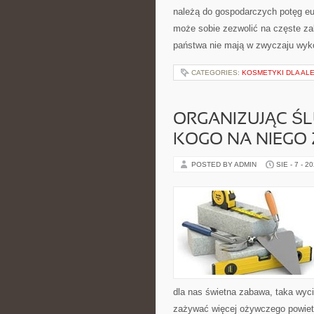
należą do gospodarczych potęg eur
może sobie zezwolić na częste za
państwa nie mają w zwyczaju wyk
CATEGORIES:
KOSMETYKI DLA AL
ORGANIZUJĄC Ś
KOGO NA NIEGO
POSTED BY ADMIN
SIE - 7 - 2
dla nas świetna zabawa, taka wyci
zażywać więcej ożywczego powietrz