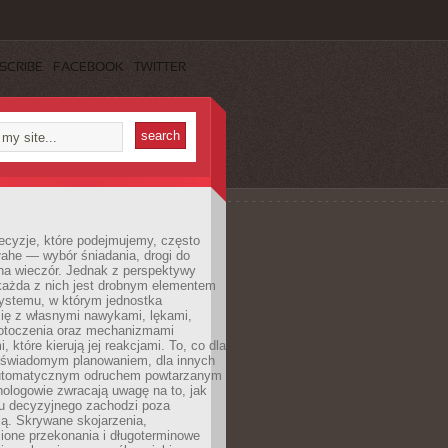
SCRIBE
FACEBOOK
TWITTER
ecyzje, które podejmujemy, często
łahe — wybór śniadania, drogi do
 na wieczór. Jednak z perspektywy
 każda z nich jest drobnym elementem
ystemu, w którym jednostka
się z własnymi nawykami, lękami,
otoczenia oraz mechanizmami
 które kierują jej reakcjami. To, co dla
t świadomym planowaniem, dla innych
utomatycznym odruchem powtarzanym
hologowie zwracają uwagę na to, jak
su decyzyjnego zachodzi poza
ą. Skrywane skojarzenia,
ione przekonania i długoterminowe