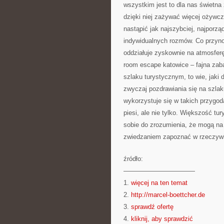
wszystkim jest to dla nas świetna
dzięki niej zażywać więcej ożywcz
nastąpić jak najszybciej, najporzą
indywidualnych rozmów. Co przyno
oddziałuje zyskownie na atmosferę
room escape katowice – fajna zab
szlaku turystycznym, to wie, jaki
zwyczaj pozdrawiania się na szlak
wykorzystuje się w takich przygoda
piesi, ale nie tylko. Większość tu
sobie do zrozumienia, że mogą na
zwiedzaniem zapoznać w rzeczywis
źródło:
———————————
1.
więcej na ten temat
2.
http://marcel-boettcher.de
3.
sprawdź ofertę
4.
kliknij, aby sprawdzić