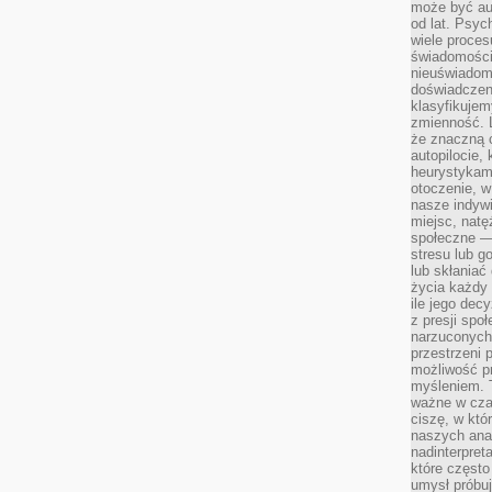
może być a
od lat. Psyc
wiele proce
świadomości
nieuświadom
doświadczeni
klasyfikujem
zmienność. L
że znaczną 
autopilocie, 
heurystykam
otoczenie, w
nasze indywi
miejsc, natęż
społeczne —
stresu lub 
lub skłania
życia każdy 
ile jego dec
z presji spo
narzuconych 
przestrzeni 
możliwość pr
myśleniem. T
ważne w czas
ciszę, w któ
naszych anal
nadinterpreta
które często
umysł próbuj