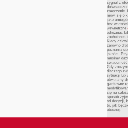
sygnał z oto
doświadczeni
zmęczenie. 
mówi się o k
jako umiejęt
bez wartości
wewnętrzne
odróżniać fa
zachcianek i
Kiedy człow
zarówno drob
poznania sie
jakości. Psy
musimy dąży
świadomość 
Gdy zaczyna
dlaczego zw
sytuacji lu
otwieramy dr
gwałtowne re
modyfikowan
się na całoś
sposób żyjem
od decyzji, 
to, jak będz
obecnej.