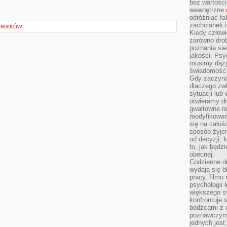
bez wartości
wewnętrzne
odróżniać fa
zachcianek i
ERGIKÓW
Kiedy człow
zarówno drob
poznania sie
jakości. Psy
musimy dąży
świadomość 
Gdy zaczyna
dlaczego zw
sytuacji lu
otwieramy dr
gwałtowne re
modyfikowan
się na całoś
sposób żyjem
od decyzji, 
to, jak będz
obecnej.
Codzienne d
wydają się b
pracy, filmu
psychologii
większego s
konfrontuje 
bodźcami z 
poznawczymi,
jednych jes