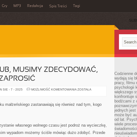
Gry
MP3
Redakcja
Tagi
Spis Treści
SUB
LUB, MUSIMY ZDECYDOWAĆ,
Codzienne d
 ZAPROSIĆ
wydają się b
pracy, filmu
psychologii
ORGANIZUJĄC
SIE - 7 - 2025
MOŻLIWOŚĆ KOMENTOWANIA
ZOSTAŁA
większego s
ŚLUB,
MUSIMY
konfrontuje 
ZDECYDOWAĆ,
bodźcami z 
KOGO
zku małżeńskiego zastanawiają się również nad tym, kogo
poznawczymi,
NA
NIEGO
jednych jes
ZAPROSIĆ
może być a
od lat. Psyc
wiele proce
stanie własnego wolnego czasu jest podroż na wycieczkę,
świadomości
 takim wypadom możemy ściśle mówiąc dużo zdobyć. Przede
nieuświadom