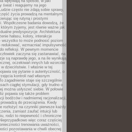
a wpływają na sposób, w jaki
y świat i reagujemy na jego
udzie często nie zdają sobie sprawy,
część życia prowadzą na mentalnym
kierując się rutyną i prostymi
i. Współczesne badania dowodzą, że
 którym żyjemy, jest równie ważne jak
dualne predyspozycje. Architektura
enie hałasu, kolory, interakcje
 wszystko to może podnosić poziom
go redukować, wzmacniać impulsywność
ć do refleksji. W pewnym momencie
człowiek zaczyna się zastanawiać, na
yzje są naprawdę jego, a na ile wynikają
łecznej, oczekiwań innych lub wzorców
w dzieciństwie. I właśnie w tej
pojawia się pytanie o autentyczność, o
zejęcia kontroli nad własnym
o zagadnienie staje się szczególnie
ach ciągłej stymulacji, gdy trudno o
rej można usłyszeć siebie. W połowie
iz pojawia się także problem
cji bodźców i nadmiernej racjonalizacji,
 prowadzą do przeciążenia. Kiedy
e rozłożyć na czynniki pierwsze każdy
czenia, zamiast zaufać intuicji lub
u, rodzi to niepewność i chroniczne
Nieprzypadkowo więc coraz częściej
onieczności trenowania uważności,
ności pozostawania w chwili obecnej