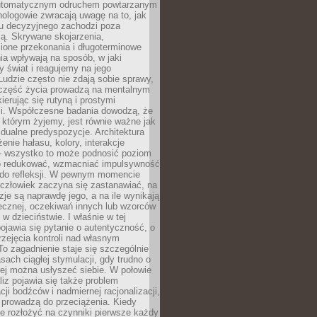
utomatycznym odruchem powtarzanym
hologowie zwracają uwagę na to, jak
su decyzyjnego zachodzi poza
ą. Skrywane skojarzenia,
ione przekonania i długoterminowe
a wpływają na sposób, w jaki
y świat i reagujemy na jego
udzie często nie zdają sobie sprawy,
część życia prowadzą na mentalnym
kierując się rutyną i prostymi
i. Współczesne badania dowodzą, że
 którym żyjemy, jest równie ważne jak
dualne predyspozycje. Architektura
enie hałasu, kolory, interakcje
 wszystko to może podnosić poziom
go redukować, wzmacniać impulsywność
ć do refleksji. W pewnym momencie
człowiek zaczyna się zastanawiać, na
yzje są naprawdę jego, a na ile wynikają
łecznej, oczekiwań innych lub wzorców
w dzieciństwie. I właśnie w tej
pojawia się pytanie o autentyczność, o
zejęcia kontroli nad własnym
o zagadnienie staje się szczególnie
ach ciągłej stymulacji, gdy trudno o
rej można usłyszeć siebie. W połowie
iz pojawia się także problem
cji bodźców i nadmiernej racjonalizacji,
 prowadzą do przeciążenia. Kiedy
e rozłożyć na czynniki pierwsze każdy