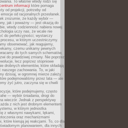
owania. To właśnie wtedy rodzi się
centrum informacji
które pomaga
kty od projekcji, potrzeby od
 emocje od racjonalnych przesłanek.
iek zrozumie, że każdy wybór —
ny, jak i poważny — jest okazją do
bie, wtedy codzienność nabiera nowej
chologia uczy nas, że wcale nie
ć do perfekcyjności; wystarczy
procesu, w którym uczestniczymy.
my obserwować, jak reagujemy,
lekamy, czemu unikamy pewnych
b wracamy do tych samych schematów,
zwi do prawdziwej zmiany. Nie poprzez
wolucje, lecz poprzez stopniowe
ie drobnych elementów, które składają
ć naszego zachowania. To, w jaki
y dzisiaj, w ogromnej mierze zależy
które podejmowaliśmy przez lata — ale
iemy żyć jutro, zaczyna się w chwili
ecyzje, które podejmujemy, często
łahe — wybór śniadania, drogi do
 na wieczór. Jednak z perspektywy
 każda z nich jest drobnym elementem
ystemu, w którym jednostka
się z własnymi nawykami, lękami,
otoczenia oraz mechanizmami
 które kierują jej reakcjami. To, co dla
t świadomym planowaniem, dla innych