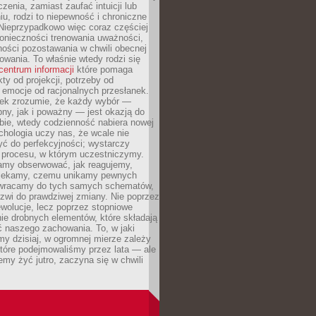
czenia, zamiast zaufać intuicji lub
u, rodzi to niepewność i chroniczne
Nieprzypadkowo więc coraz częściej
onieczności trenowania uważności,
ności pozostawania w chwili obecnej
owania. To właśnie wtedy rodzi się
centrum informacji
które pomaga
kty od projekcji, potrzeby od
 emocje od racjonalnych przesłanek.
iek zrozumie, że każdy wybór —
ny, jak i poważny — jest okazją do
bie, wtedy codzienność nabiera nowej
chologia uczy nas, że wcale nie
ć do perfekcyjności; wystarczy
procesu, w którym uczestniczymy.
my obserwować, jak reagujemy,
lekamy, czemu unikamy pewnych
b wracamy do tych samych schematów,
zwi do prawdziwej zmiany. Nie poprzez
wolucje, lecz poprzez stopniowe
ie drobnych elementów, które składają
ć naszego zachowania. To, w jaki
y dzisiaj, w ogromnej mierze zależy
które podejmowaliśmy przez lata — ale
iemy żyć jutro, zaczyna się w chwili