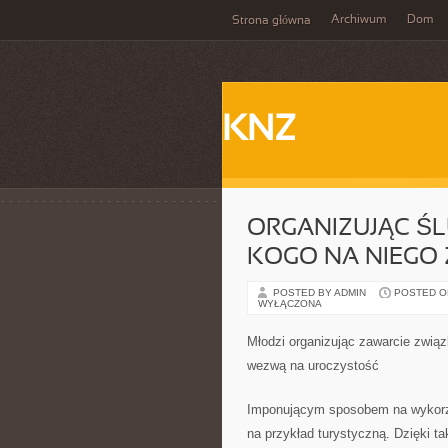
Archiwum
Dom
Strona główna
KNZ
ORGANIZUJĄC Ś
KOGO NA NIEGO
POSTED BY ADMIN
POSTED ON 
WYŁĄCZONA
Młodzi organizując zawarcie zwią
wezwą na uroczystość
Imponującym sposobem na wykorzy
na przykład turystyczną. Dzięki