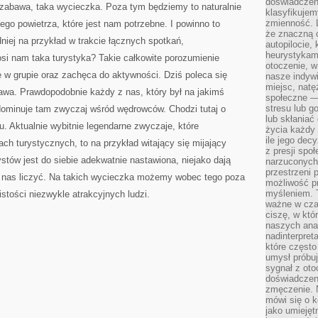
doświadczeni
 zabawa, taka wycieczka. Poza tym będziemy to naturalnie
klasyfikujem
zmienność. L
ego powietrza, które jest nam potrzebne. I powinno to
że znaczną 
dniej na przykład w trakcie łącznych spotkań,
autopilocie, 
heurystykam
si nam taka turystyka? Takie całkowite porozumienie
otoczenie, w
 w grupie oraz zachęca do aktywności. Dziś poleca się
nasze indywi
miejsc, natęż
awa. Prawdopodobnie każdy z nas, który był na jakimś
społeczne —
stresu lub 
 dominuje tam zwyczaj wśród wędrowców. Chodzi tutaj o
lub skłania
u. Aktualnie wybitnie legendarne zwyczaje, które
życia każdy 
ile jego dec
ch turystycznych, to na przykład witający się mijający
z presji spo
rystów jest do siebie adekwatnie nastawiona, niejako dają
narzuconych 
przestrzeni 
 nas liczyć. Na takich wycieczka możemy wobec tego poza
możliwość pr
myśleniem. T
tości niezwykle atrakcyjnych ludzi.
ważne w czas
ciszę, w któ
naszych anal
nadinterpreta
które często
umysł próbuj
sygnał z oto
doświadczeni
zmęczenie. 
mówi się o k
jako umiejęt