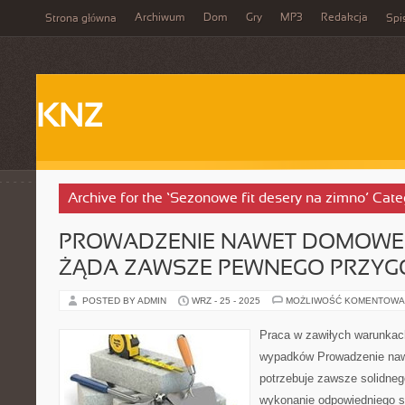
Archiwum
Dom
Gry
MP3
Redakcja
Strona główna
Spi
KNZ
Archive for the ‘Sezonowe fit desery na zimno’ Cate
PROWADZENIE NAWET DOMOWE
ŻĄDA ZAWSZE PEWNEGO PRZY
POSTED BY ADMIN
WRZ - 25 - 2025
MOŻLIWOŚĆ KOMENTOWA
Praca w zawiłych warunkac
wypadków Prowadzenie naw
potrzebuje zawsze solidnego
wykonanie odpowiedniego s