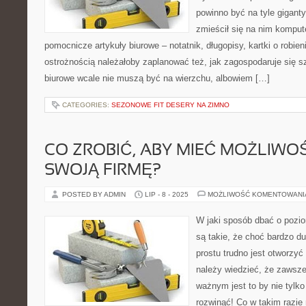
powinno być na tyle gigant
zmieścił się na nim kompute
pomocnicze artykuły biurowe – notatnik, długopisy, kartki o robien
ostrożnością należałoby zaplanować też, jak zagospodaruje się sz
biurowe wcale nie muszą być na wierzchu, albowiem […]
CATEGORIES:
SEZONOWE FIT DESERY NA ZIMNO
CO ZROBIĆ, ABY MIEĆ MOŻLIW
SWOJĄ FIRMĘ?
POSTED BY ADMIN
LIP - 8 - 2025
MOŻLIWOŚĆ KOMENTOWAN
W jaki sposób dbać o pozio
są takie, że choć bardzo du
prostu trudno jest otworzyć
należy wiedzieć, że zawsz
ważnym jest to by nie tylko
rozwinąć! Co w takim razie