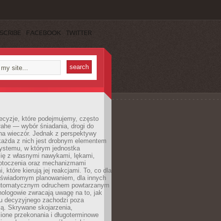
SCRIBE
FACEBOOK
TWITTER
ecyzje, które podejmujemy, często
łahe — wybór śniadania, drogi do
 na wieczór. Jednak z perspektywy
 każda z nich jest drobnym elementem
ystemu, w którym jednostka
się z własnymi nawykami, lękami,
otoczenia oraz mechanizmami
 które kierują jej reakcjami. To, co dla
t świadomym planowaniem, dla innych
utomatycznym odruchem powtarzanym
hologowie zwracają uwagę na to, jak
su decyzyjnego zachodzi poza
ą. Skrywane skojarzenia,
ione przekonania i długoterminowe