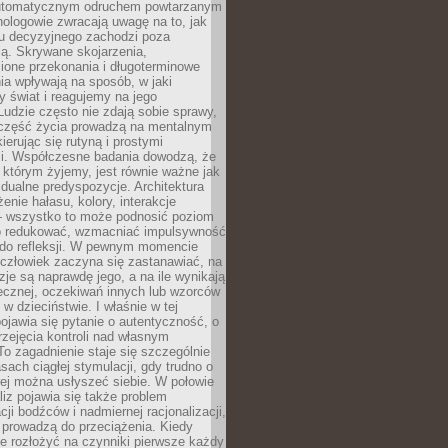
utomatycznym odruchem powtarzanym
hologowie zwracają uwagę na to, jak
su decyzyjnego zachodzi poza
ą. Skrywane skojarzenia,
ione przekonania i długoterminowe
a wpływają na sposób, w jaki
y świat i reagujemy na jego
udzie często nie zdają sobie sprawy,
część życia prowadzą na mentalnym
kierując się rutyną i prostymi
i. Współczesne badania dowodzą, że
 którym żyjemy, jest równie ważne jak
dualne predyspozycje. Architektura
enie hałasu, kolory, interakcje
 wszystko to może podnosić poziom
go redukować, wzmacniać impulsywność
ć do refleksji. W pewnym momencie
człowiek zaczyna się zastanawiać, na
yzje są naprawdę jego, a na ile wynikają
łecznej, oczekiwań innych lub wzorców
w dzieciństwie. I właśnie w tej
pojawia się pytanie o autentyczność, o
zejęcia kontroli nad własnym
o zagadnienie staje się szczególnie
ach ciągłej stymulacji, gdy trudno o
rej można usłyszeć siebie. W połowie
iz pojawia się także problem
cji bodźców i nadmiernej racjonalizacji,
 prowadzą do przeciążenia. Kiedy
e rozłożyć na czynniki pierwsze każdy