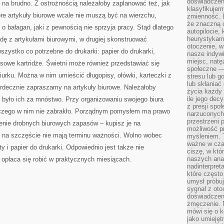
doświadczeni
ek na brudno. Z ostrożnością należałoby zaplanować też, jak
klasyfikujem
óre artykuły biurowe wcale nie muszą być na wierzchu,
zmienność. L
że znaczną 
o bałagan, jaki z pewnością nie sprzyja pracy. Stąd dlatego
autopilocie, 
heurystykam
dę z artykułami biurowymi, w drugiej skonstruować
otoczenie, w
zystko co potrzebne do drukarki: papier do drukarki,
nasze indywi
miejsc, natęż
asowe kartridże. Świetni może również przedstawiać się
społeczne —
iurku. Można w nim umieścić długopisy, ołówki, karteczki z
stresu lub 
lub skłania
rdecznie zapraszamy na artykuły biurowe. Należałoby
życia każdy 
ile jego dec
e było ich za mnóstwo. Przy organizowaniu swojego biura
z presji spo
niczego w nim nie zabrakło. Porządnym pomysłem ma prawo
narzuconych 
przestrzeni 
ienie drobnych biurowych zapasów – kupisz je na
możliwość pr
owe na szczęście nie mają terminu ważności. Wolno wobec
myśleniem. T
ważne w czas
ty i papier do drukarki. Odpowiednio jest także nie
ciszę, w któ
naszych anal
 opłaca się robić w praktycznych miesiącach.
nadinterpreta
które często
umysł próbuj
sygnał z oto
doświadczeni
zmęczenie. 
mówi się o k
jako umiejęt