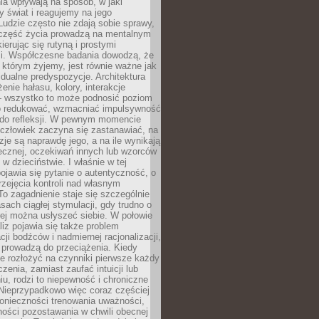
a wpływają na sposób, w jaki
y świat i reagujemy na jego
udzie często nie zdają sobie sprawy,
część życia prowadzą na mentalnym
kierując się rutyną i prostymi
i. Współczesne badania dowodzą, że
 którym żyjemy, jest równie ważne jak
dualne predyspozycje. Architektura
enie hałasu, kolory, interakcje
 wszystko to może podnosić poziom
go redukować, wzmacniać impulsywność
ć do refleksji. W pewnym momencie
człowiek zaczyna się zastanawiać, na
yzje są naprawdę jego, a na ile wynikają
łecznej, oczekiwań innych lub wzorców
w dzieciństwie. I właśnie w tej
pojawia się pytanie o autentyczność, o
zejęcia kontroli nad własnym
o zagadnienie staje się szczególnie
ach ciągłej stymulacji, gdy trudno o
rej można usłyszeć siebie. W połowie
iz pojawia się także problem
cji bodźców i nadmiernej racjonalizacji,
 prowadzą do przeciążenia. Kiedy
e rozłożyć na czynniki pierwsze każdy
czenia, zamiast zaufać intuicji lub
u, rodzi to niepewność i chroniczne
Nieprzypadkowo więc coraz częściej
onieczności trenowania uważności,
ności pozostawania w chwili obecnej