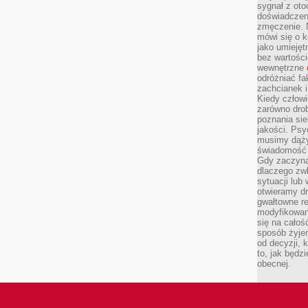
sygnał z oto
doświadczeni
zmęczenie. 
mówi się o k
jako umiejęt
bez wartości
wewnętrzne
odróżniać fa
zachcianek i
Kiedy człow
zarówno drob
poznania sie
jakości. Psy
musimy dąży
świadomość 
Gdy zaczyna
dlaczego zw
sytuacji lu
otwieramy dr
gwałtowne re
modyfikowan
się na całoś
sposób żyjem
od decyzji, 
to, jak będz
obecnej.