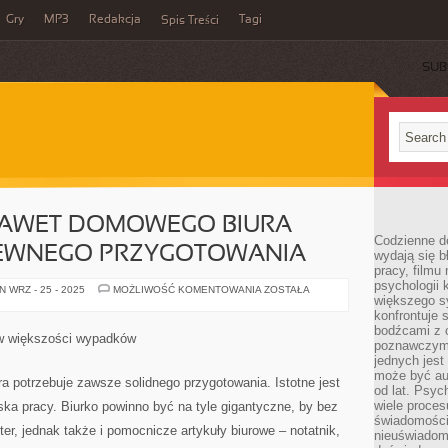
Gry
MP3
Redakcja
Tagi
Spis Treści
SUB
AWET DOMOWEGO BIURA
Codzienne d
EWNEGO PRZYGOTOWANIA
wydają się b
pracy, filmu
psychologii
PROWADZENIE
 WRZ - 25 - 2025
MOŻLIWOŚĆ KOMENTOWANIA
ZOSTAŁA
większego s
NAWET
DOMOWEGO
konfrontuje 
BIURA
bodźcami z 
ŻĄDA
 w większości wypadków
ZAWSZE
poznawczymi,
PEWNEGO
jednych jes
PRZYGOTOWANIA
może być a
 potrzebuje zawsze solidnego przygotowania. Istotne jest
od lat. Psyc
wiele proce
ka pracy. Biurko powinno być na tyle gigantyczne, by bez
świadomości
er, jednak także i pomocnicze artykuły biurowe – notatnik,
nieuświadom