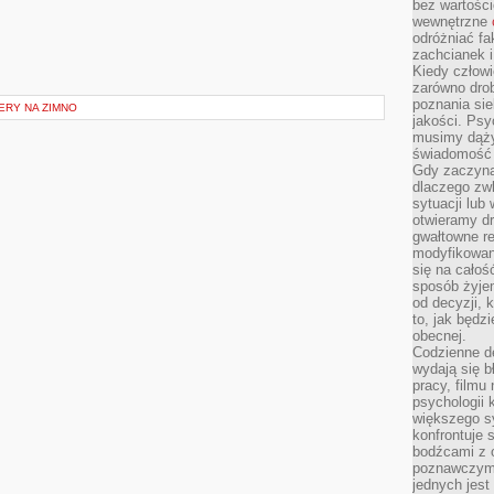
bez wartości
wewnętrzne
odróżniać fa
zachcianek i
Kiedy człow
zarówno drob
poznania sie
ERY NA ZIMNO
jakości. Psy
musimy dąży
świadomość 
Gdy zaczyna
dlaczego zw
sytuacji lu
otwieramy dr
gwałtowne re
modyfikowan
się na całoś
sposób żyjem
od decyzji, 
to, jak będz
obecnej.
Codzienne d
wydają się b
pracy, filmu
psychologii
większego s
konfrontuje 
bodźcami z 
poznawczymi,
jednych jes