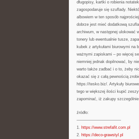
długopisy, kartki o robienia notat
zagospodaruje się szuflady. Niekt
albowiem w ten sposób najprościej 
dobrze jest mieć dodatkową szufla
archiwum, w następnej ulokować ws
tonery lub ewentualnie tusze, zap
kubek z artykułami biurowymi na b
ważnymi zapiskami – po więcej se
niemniej jednak dopilnować, by ni
warto także zadbać i o to, żeby 
okazać się z całą pewnością zrob
https://tesko.biz/. Artykuły biur
tego w większej ilości kupić zeszy
zapominać, iż zakupy szczególnie
źródło:
———————————
1.
https://www.strefafit.com.pl
2.
https://deco-grawstyl.pl