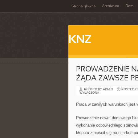
Archiwum
Dom
Strona główna
KNZ
PROWADZENIE N
ŻĄDA ZAWSZE P
POSTED BY ADMIN
POSTED ON
WYŁĄCZONA
Praca w zawiłych warunkach jest
Prowadzenie nawet domowego biura
wykonanie odpowiedniego stanowis
kłopotu zmieścił się na nim komput