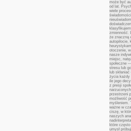
może być a
od lat. Psyc
wiele proce
świadomości
nieuświadom
doświadczeni
klasyfikujem
zmienność. L
że znaczną 
autopilocie, 
heurystykam
otoczenie, w
nasze indywi
miejsc, natęż
społeczne —
stresu lub 
lub skłania
życia każdy 
ile jego dec
z presji spo
narzuconych 
przestrzeni 
możliwość pr
myśleniem. T
ważne w czas
ciszę, w któ
naszych anal
nadinterpreta
które często
umysł próbuj