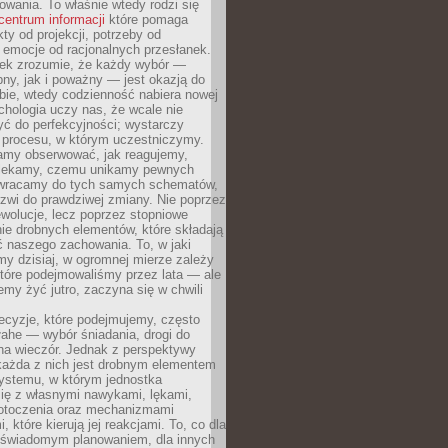
owania. To właśnie wtedy rodzi się
centrum informacji
które pomaga
kty od projekcji, potrzeby od
 emocje od racjonalnych przesłanek.
iek zrozumie, że każdy wybór —
ny, jak i poważny — jest okazją do
bie, wtedy codzienność nabiera nowej
chologia uczy nas, że wcale nie
ć do perfekcyjności; wystarczy
procesu, w którym uczestniczymy.
my obserwować, jak reagujemy,
lekamy, czemu unikamy pewnych
b wracamy do tych samych schematów,
zwi do prawdziwej zmiany. Nie poprzez
wolucje, lecz poprzez stopniowe
ie drobnych elementów, które składają
ć naszego zachowania. To, w jaki
y dzisiaj, w ogromnej mierze zależy
które podejmowaliśmy przez lata — ale
iemy żyć jutro, zaczyna się w chwili
ecyzje, które podejmujemy, często
łahe — wybór śniadania, drogi do
 na wieczór. Jednak z perspektywy
 każda z nich jest drobnym elementem
ystemu, w którym jednostka
się z własnymi nawykami, lękami,
otoczenia oraz mechanizmami
 które kierują jej reakcjami. To, co dla
t świadomym planowaniem, dla innych