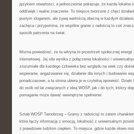
językiem otwartości, a jednocześnie pokazuje, że każda lokalna 
oddźwięk i realne znaczenie. To miejsce tworzone z chęci działani
pustym sloganem, ale żywą wartością obecną w każdym działaniu.
zachęca i przypomina, że wspólne granie z radością to coś znaczn
sposób patrzenia na świat.
Można powiedzieć, że ta witryna to przestrzeń społecznej energii
internetowej. Jej siła wynika z połączenia lokalności i uniwersalny
zrozumiałe dla każdego człowieka bez względu na wiek czy dośw
wspieranie, angażowanie się, działanie dla innych i budowanie wsp
ponadczasowe, a ta strona ubiera je w czytelną opowieść. Dzięki
do osób od lat związanych z ideą WOŚP, jak i do tych, którzy dop
pomaganie może dawać wewnętrzne spełnienie.
Sztab WOŚP Tarnobrzeg – Gramy z radością! to zatem charaktery
która łączy informację z emocją, lokalność z uniwersalnym przesł
z prawdziwie ludzkim ciepłem. To miejsce, gdzie każde słowo mo