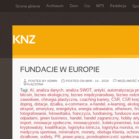
Archiwum
Dom
Gry
MP3
Redakcja
Strona główna
Spi
KNZ
FUNDACJE W EUROPIE
POSTED BY ADMIN
POSTED ON MAR - 14 - 2026
MOŻLIWOŚĆ 
WYŁĄCZONA
Tagi:
AI
,
analiza danych
,
analiza SWOT
,
antyki
,
automatyzacja p
bitcoin
,
biznes ekologiczny
,
biznes międzynarodowy
,
biznes rodzi
zawodowe
,
chirurgia plastyczna
,
coaching kariery
,
CSR
,
CSR korp
doping
,
dotacje
,
działka
,
e-commerce
,
e-handel
,
e-learning
,
ekolog
eksport
,
emerytury
,
energetyka
,
energia odnawialna
,
ethereum
,
fi
fotografowanie
,
fotowoltaika
,
franczyza
,
fundraising
,
fundusze eur
odpadami
,
green business
,
handel
,
handel zagraniczny
,
hobby art
import
,
innowacje społeczne
,
innowacyjność
,
kolekcjonerstwo
,
ko
kryptowaluty
,
kwalifikacje
,
logistyka lotnicza
,
logistyka morska
,
m
medycyna sportowa
,
minimalizm
,
monety
,
obsługa klienta
,
ochron
działkowe
,
outlety
,
PR
,
prawo pracy
,
przedsiębiorczość społeczna