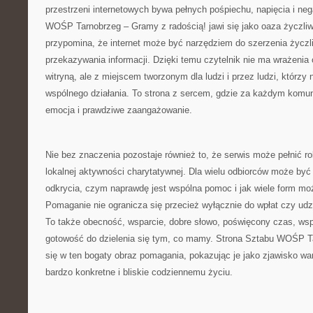
przestrzeni internetowych bywa pełnych pośpiechu, napięcia i ne
WOŚP Tarnobrzeg – Gramy z radością! jawi się jako oaza życzliwo
przypomina, że internet może być narzędziem do szerzenia życzli
przekazywania informacji. Dzięki temu czytelnik nie ma wrażeni
witryną, ale z miejscem tworzonym dla ludzi i przez ludzi, którz
wspólnego działania. To strona z sercem, gdzie za każdym komun
emocja i prawdziwe zaangażowanie.
Nie bez znaczenia pozostaje również to, że serwis może pełnić r
lokalnej aktywności charytatywnej. Dla wielu odbiorców może by
odkrycia, czym naprawdę jest wspólna pomoc i jak wiele form mo
Pomaganie nie ogranicza się przecież wyłącznie do wpłat czy ud
To także obecność, wsparcie, dobre słowo, poświęcony czas, wspó
gotowość do dzielenia się tym, co mamy. Strona Sztabu WOŚP T
się w ten bogaty obraz pomagania, pokazując je jako zjawisko wa
bardzo konkretne i bliskie codziennemu życiu.