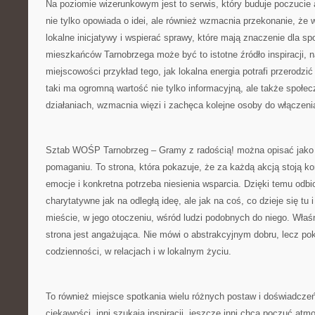
Na poziomie wizerunkowym jest to serwis, który buduje poczucie 
nie tylko opowiada o idei, ale również wzmacnia przekonanie, że
lokalne inicjatywy i wspierać sprawy, które mają znaczenie dla sp
mieszkańców Tarnobrzega może być to istotne źródło inspiracji, n
miejscowości przykład tego, jak lokalna energia potrafi przerodzić
taki ma ogromną wartość nie tylko informacyjną, ale także społec
działaniach, wzmacnia więzi i zachęca kolejne osoby do włączenia
Sztab WOŚP Tarnobrzeg – Gramy z radością! można opisać jako 
pomaganiu. To strona, która pokazuje, że za każdą akcją stoją kon
emocje i konkretna potrzeba niesienia wsparcia. Dzięki temu odbio
charytatywne jak na odległą ideę, ale jak na coś, co dzieje się tu i
mieście, w jego otoczeniu, wśród ludzi podobnych do niego. Właśn
strona jest angażująca. Nie mówi o abstrakcyjnym dobru, lecz p
codzienności, w relacjach i w lokalnym życiu.
To również miejsce spotkania wielu różnych postaw i doświadczeń
ciekawości, inni szukają inspiracji, jeszcze inni chcą poczuć atm