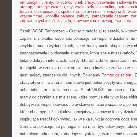
rekrutacja IT
,
renty
,
rolnictwo
,
rynek pracy
,
rysowanie
,
sadownict
startup
,
strategie wzrostu
,
styl życia
,
szkolenia online
,
sztuczna i
terapia
,
ubezpieczenia społeczne
,
uprawa roślin
,
warzywnik
,
webi
własna firma
,
work-life balance
,
zakupy
,
zarządzanie czasem
,
zar
zdrowie psychiczne
,
znaczki
,
zrównoważony rozwój
,
zwierzęta
Sztab WOŚP Tarnobrzeg – Gramy z radością! to serwis, w którym
zapałem, a lokalna wspólnota pokazuje, że wspólne działanie ma 
zwykła strona o wydarzeniach, ale wirtualny punkt skupione wokół
zaangażowania i budowania atmosfery, która spaja mieszkańców 
ludzi o dobrych intencjach. Każdy, kto trafia do tej przestrzeni, 
to projekt tworzony z oddaniem, w którym liczy się zarówno wielka
gest mający znaczenie dla innych. Polecamy
Pomoc dzieciom
i Z
charytatywne. Ta strona internetowa jest pełna pozytywną energią,
sobą optymizm. Już sama nazwa Sztab WOŚP Tarnobrzeg – Gramy
mamy do czynienia z miejscem, które promuje nie tylko ideę zbiórk
dobrą wolę, wspólnotowość i prawdziwe emocje związane z pomaga
które chcą być bliżej lokalnych inicjatyw, poznawać kulisy działa
inspirujące treści i odkrywać, jak wielką funkcję odgrywa codzie
Strona ta pokazuje, że pomaganie nie musi być odświętnym obow
naturalnym odruchem, który daje satysfakcję, wzruszenie i poczu