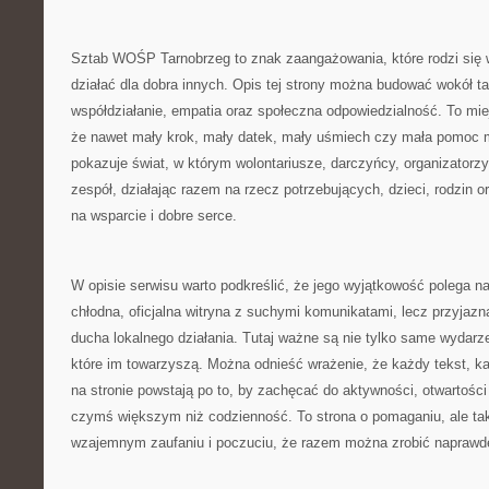
Sztab WOŚP Tarnobrzeg to znak zaangażowania, które rodzi się 
działać dla dobra innych. Opis tej strony można budować wokół ta
współdziałanie, empatia oraz społeczna odpowiedzialność. To miej
że nawet mały krok, mały datek, mały uśmiech czy mała pomoc m
pokazuje świat, w którym wolontariusze, darczyńcy, organizatorz
zespół, działając razem na rzecz potrzebujących, dzieci, rodzin o
na wsparcie i dobre serce.
W opisie serwisu warto podkreślić, że jego wyjątkowość polega na
chłodna, oficjalna witryna z suchymi komunikatami, lecz przyjazn
ducha lokalnego działania. Tutaj ważne są nie tylko same wydarze
które im towarzyszą. Można odnieść wrażenie, że każdy tekst, k
na stronie powstają po to, by zachęcać do aktywności, otwartości
czymś większym niż codzienność. To strona o pomaganiu, ale takż
wzajemnym zaufaniu i poczuciu, że razem można zrobić naprawdę