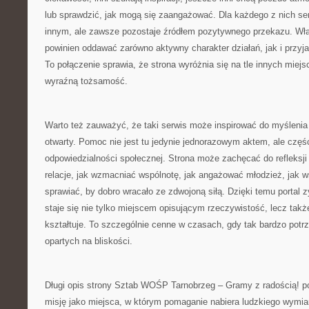
lub sprawdzić, jak mogą się zaangażować. Dla każdego z nich s
innym, ale zawsze pozostaje źródłem pozytywnego przekazu. Właś
powinien oddawać zarówno aktywny charakter działań, jak i przyjaz
To połączenie sprawia, że strona wyróżnia się na tle innych miejsc
wyraźną tożsamość.
Warto też zauważyć, że taki serwis może inspirować do myśleni
otwarty. Pomoc nie jest tu jedynie jednorazowym aktem, ale częśc
odpowiedzialności społecznej. Strona może zachęcać do refleksj
relacje, jak wzmacniać wspólnotę, jak angażować młodzież, jak ws
sprawiać, by dobro wracało ze zdwojoną siłą. Dzięki temu portal
staje się nie tylko miejscem opisującym rzeczywistość, lecz także
kształtuje. To szczególnie cenne w czasach, gdy tak bardzo potr
opartych na bliskości.
Długi opis strony Sztab WOŚP Tarnobrzeg – Gramy z radością! po
misję jako miejsca, w którym pomaganie nabiera ludzkiego wymiar