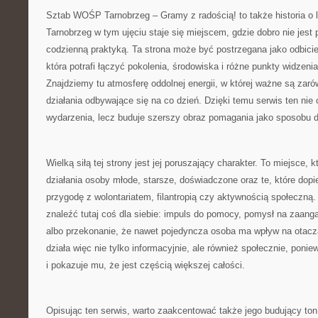
Sztab WOŚP Tarnobrzeg – Gramy z radością! to także historia o 
Tarnobrzeg w tym ujęciu staje się miejscem, gdzie dobro nie jest
codzienną praktyką. Ta strona może być postrzegana jako odbici
która potrafi łączyć pokolenia, środowiska i różne punkty widzeni
Znajdziemy tu atmosferę oddolnej energii, w której ważne są zarówn
działania odbywające się na co dzień. Dzięki temu serwis ten nie 
wydarzenia, lecz buduje szerszy obraz pomagania jako sposobu d
Wielką siłą tej strony jest jej poruszający charakter. To miejsce,
działania osoby młode, starsze, doświadczone oraz te, które dop
przygodę z wolontariatem, filantropią czy aktywnością społeczn
znaleźć tutaj coś dla siebie: impuls do pomocy, pomysł na zaang
albo przekonanie, że nawet pojedyncza osoba ma wpływ na otacz
działa więc nie tylko informacyjnie, ale również społecznie, ponie
i pokazuje mu, że jest częścią większej całości.
Opisując ten serwis, warto zaakcentować także jego budujący ton