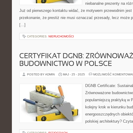
niebanalne prezenty na różn
Już od pierwszego kontaktu widać, że motywem przewodnim jest t
przekonanie, że prestiż nie musi oznaczać przesady, lecz może p
[…]
CATEGORIES:
NIERUCHOMOŚCI
CERTYFIKAT DGNB: ZRÓWNOWA
BUDOWNICTWO W POLSCE
POSTED BY ADMIN
MAJ - 25 - 2025
MOŻLIWOŚĆ KOMENTOWA
DGNB Certificate: Sustainab
Zrównoważone budownictwo 
popularniejszą praktyką w 
kolejny krok w kierunku bu
energooszczędnych obiektó
polskiej architektury? Czyta
CATEGORIES:
FIZJOCOACH