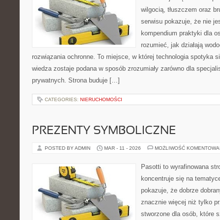
wilgocią, tłuszczem oraz b
serwisu pokazuje, że nie jes
kompendium praktyki dla osó
rozumieć, jak działają wodo
rozwiązania ochronne. To miejsce, w której technologia spotyka s
wiedza zostaje podana w sposób zrozumiały zarówno dla specjalist
prywatnych. Strona buduje […]
CATEGORIES:
NIERUCHOMOŚCI
PREZENTY SYMBOLICZNE
POSTED BY ADMIN
MAR - 11 - 2026
MOŻLIWOŚĆ KOMENTOWA
Pasotti to wyrafinowana str
koncentruje się na tematyc
pokazuje, że dobrze dobra
znacznie więcej niż tylko 
stworzone dla osób, które s