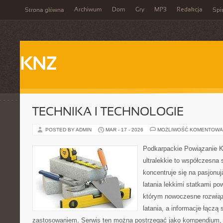
Archiwum
Dom
Gry
MP3
Redakcja
Strona główna
Spi
KNZ
TECHNIKA I TECHNOLOGIE
POSTED BY ADMIN
MAR - 17 - 2026
MOŻLIWOŚĆ KOMENTOWA
Podkarpackie Powiązanie K
ultralekkie to współczesna 
koncentruje się na pasjonu
latania lekkimi statkami po
którym nowoczesne rozwiąz
latania, a informacje łączą
zastosowaniem. Serwis ten można postrzegać jako kompendium, kt