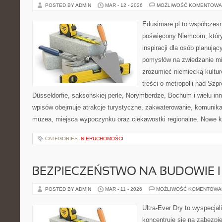
POSTED BY ADMIN
MAR - 12 - 2026
MOŻLIWOŚĆ KOMENTOWA
Edusimare.pl to współczesn
poświęcony Niemcom, który
inspiracji dla osób planuj
pomysłów na zwiedzanie mia
zrozumieć niemiecką kulturę
treści o metropolii nad Szp
Düsseldorfie, saksońskiej perle, Norymberdze, Bochum i wielu in
wpisów obejmuje atrakcje turystyczne, zakwaterowanie, komunika
muzea, miejsca wypoczynku oraz ciekawostki regionalne. Nowe ka
CATEGORIES:
NIERUCHOMOŚCI
BEZPIECZEŃSTWO NA BUDOWIE 
POSTED BY ADMIN
MAR - 11 - 2026
MOŻLIWOŚĆ KOMENTOWA
Ultra-Ever Dry to wyspecjal
koncentruje się na zabezpi