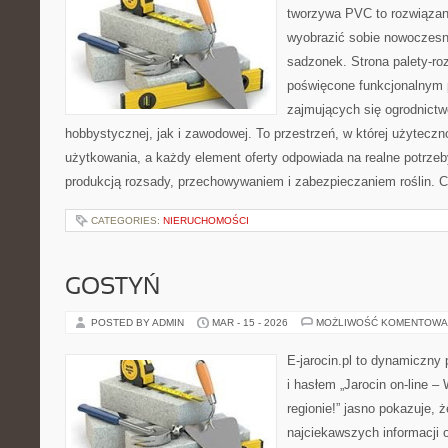
tworzywa PVC to rozwiązani
wyobrazić sobie nowoczesn
sadzonek. Strona palety-ro
poświęcone funkcjonalnym 
zajmujących się ogrodnictw
hobbystycznej, jak i zawodowej. To przestrzeń, w której użytecz
użytkowania, a każdy element oferty odpowiada na realne potrz
produkcją rozsady, przechowywaniem i zabezpieczaniem roślin. C
CATEGORIES:
NIERUCHOMOŚCI
GOSTYŃ
POSTED BY ADMIN
MAR - 15 - 2026
MOŻLIWOŚĆ KOMENTOWA
E-jarocin.pl to dynamiczny 
i hasłem „Jarocin on-line –
regionie!” jasno pokazuje, ż
najciekawszych informacji o