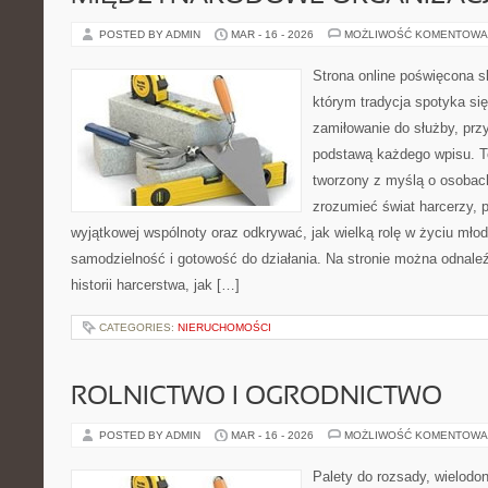
POSTED BY ADMIN
MAR - 16 - 2026
MOŻLIWOŚĆ KOMENTOWA
Strona online poświęcona s
którym tradycja spotyka si
zamiłowanie do służby, prz
podstawą każdego wpisu. T
tworzony z myślą o osobach
zrozumieć świat harcerzy, 
wyjątkowej wspólnoty oraz odkrywać, jak wielką rolę w życiu młod
samodzielność i gotowość do działania. Na stronie można odnale
historii harcerstwa, jak […]
CATEGORIES:
NIERUCHOMOŚCI
ROLNICTWO I OGRODNICTWO
POSTED BY ADMIN
MAR - 16 - 2026
MOŻLIWOŚĆ KOMENTOWA
Palety do rozsady, wielodoni