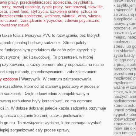
doświadczeni
rawo pracy
,
przedsiębiorczość społeczna
,
psychiatria
,
klasyfikujem
,
renty
,
rozwój osobisty
,
rynek pracy
,
samorozwój
,
slow life
,
zmienność. L
ostu
,
street food
,
styl życia
,
szkolenia online
,
sztuczna
że znaczną 
bezpieczenia społeczne
,
webinary
,
wiatraki
,
wino
,
własna
autopilocie, 
nie czasem
,
zarządzanie kryzysowe
,
zdrowie psychiczne
,
heurystykam
noważony rozwój
otoczenie, w
nasze indywi
a także folia z tworzywa PVC to rozwiązania, bez których
miejsc, natęż
społeczne —
ą profesjonalną hodowlę sadzonek. Strona palety-
stresu lub 
ne funkcjonalnym produktom dla osób zajmujących się
lub skłania
życia każdy 
bystycznej, jak i zawodowej. To przestrzeń, w której
ile jego dec
 użytkowania, a każdy element oferty odpowiada na realne
z presji spo
narzuconych 
rodukcją rozsady, przechowywaniem i zabezpieczaniem
przestrzeni 
możliwość pr
ny ozdobne
i Warzywnik. W centrum zainteresowania
myśleniem. T
e rozsadowe, które od lat stanowią podstawę w procesie
ważne w czas
ciszę, w któ
ch sadzonek. Dzięki odpowiednio zaprojektowanym
naszych anal
lowaną rozbudowę bryły korzeniowej, co ma ogromne
nadinterpreta
które często
 roślin. W dobrze dobranej palecie każda sadzonka otrzymuje
umysł próbuj
sygnał z oto
granicza splątanie korzeni, ułatwia podlewanie i
doświadczeni
do gruntu. To rozwiązanie wydajne, które pomaga uzyskać
zmęczenie. 
mówi się o k
 lepiej zorganizować cały proces uprawy.
jako umiejęt