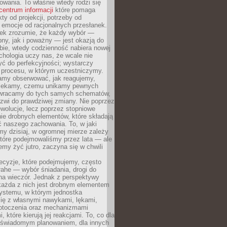
owania. To właśnie wtedy rodzi się
centrum informacji
które pomaga
kty od projekcji, potrzeby od
 emocje od racjonalnych przesłanek.
iek zrozumie, że każdy wybór —
ny, jak i poważny — jest okazją do
bie, wtedy codzienność nabiera nowej
chologia uczy nas, że wcale nie
ć do perfekcyjności; wystarczy
procesu, w którym uczestniczymy.
my obserwować, jak reagujemy,
lekamy, czemu unikamy pewnych
b wracamy do tych samych schematów,
zwi do prawdziwej zmiany. Nie poprzez
wolucje, lecz poprzez stopniowe
ie drobnych elementów, które składają
ć naszego zachowania. To, w jaki
y dzisiaj, w ogromnej mierze zależy
które podejmowaliśmy przez lata — ale
iemy żyć jutro, zaczyna się w chwili
ecyzje, które podejmujemy, często
łahe — wybór śniadania, drogi do
 na wieczór. Jednak z perspektywy
 każda z nich jest drobnym elementem
ystemu, w którym jednostka
się z własnymi nawykami, lękami,
otoczenia oraz mechanizmami
 które kierują jej reakcjami. To, co dla
t świadomym planowaniem, dla innych