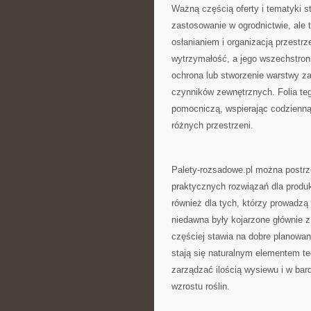
Ważną częścią oferty i tematyki st
zastosowanie w ogrodnictwie, ale
osłanianiem i organizacją przestrz
wytrzymałość, a jego wszechstronn
ochrona lub stworzenie warstwy z
czynników zewnętrznych. Folia teg
pomocniczą, wspierając codzienną
różnych przestrzeni.
Palety-rozsadowe.pl można postrze
praktycznych rozwiązań dla produkc
również dla tych, którzy prowadzą
niedawna były kojarzone głównie z
częściej stawia na dobre planowan
stają się naturalnym elementem te
zarządzać ilością wysiewu i w ba
wzrostu roślin.