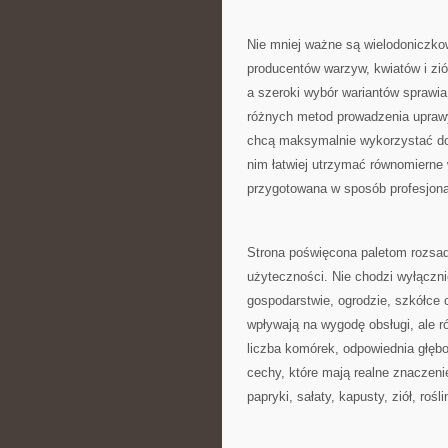
Nie mniej ważne są wielodoniczko
producentów warzyw, kwiatów i zió
a szeroki wybór wariantów sprawi
różnych metod prowadzenia uprawy. 
chcą maksymalnie wykorzystać dost
nim łatwiej utrzymać równomierne
przygotowana w sposób profesjona
Strona poświęcona paletom rozsad
użyteczności. Nie chodzi wyłączni
gospodarstwie, ogrodzie, szkółce 
wpływają na wygodę obsługi, ale r
liczba komórek, odpowiednia głębo
cechy, które mają realne znaczen
papryki, sałaty, kapusty, ziół, r