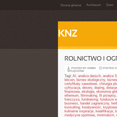
Archiwum
Dom
Strona główna
KNZ
ROLNICTWO I O
POSTED BY ADMIN
POSTED ON
WYŁĄCZONA
Tagi:
AI
,
analiza danych
,
analiza
bitcoin
,
biznes ekologiczny
,
bizne
certyfikaty zawodowe
,
chirurgia p
cyfryzacja
,
desery
,
doping
,
dotacj
finansowa
,
ekologia
,
ekonomia glo
ethereum
,
filmmaking
,
fit przepisy
franczyza
,
fundraising
,
fundusze e
business
,
handel zagraniczny
,
her
konsulting
,
kreatywność
,
kryptowa
kulinarne inspiracje
,
kwalifikacje
,
l
medycyna sportowa
,
minimalizm
,