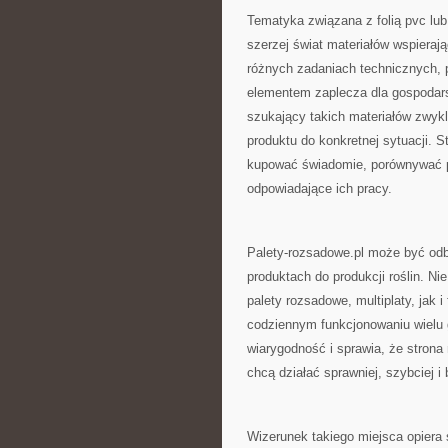
Tematyka związana z folią pvc lub 
szerzej świat materiałów wspieraj
różnych zadaniach technicznych, 
elementem zaplecza dla gospodarst
szukający takich materiałów zwykl
produktu do konkretnej sytuacji. St
kupować świadomie, porównywać pa
odpowiadające ich pracy.
Palety-rozsadowe.pl może być odb
produktach do produkcji roślin. 
palety rozsadowe, multiplaty, jak 
codziennym funkcjonowaniu wielu g
wiarygodność i sprawia, że stron
chcą działać sprawniej, szybciej i 
Wizerunek takiego miejsca opiera s