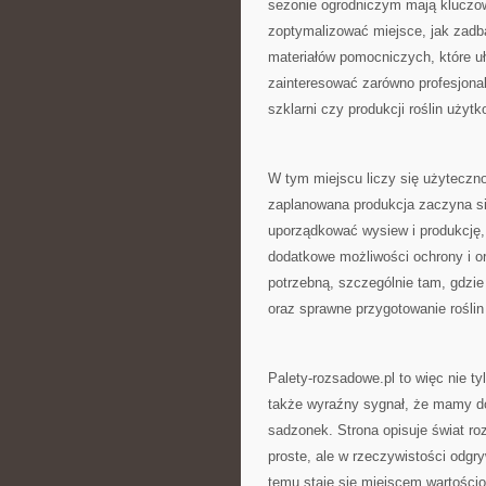
sezonie ogrodniczym mają kluczow
zoptymalizować miejsce, jak zadba
materiałów pomocniczych, które u
zainteresować zarówno profesjonali
szklarni czy produkcji roślin użyt
W tym miejscu liczy się użyteczn
zaplanowana produkcja zaczyna s
uporządkować wysiew i produkcję, 
dodatkowe możliwości ochrony i or
potrzebną, szczególnie tam, gdzie
oraz sprawne przygotowanie roślin
Palety-rozsadowe.pl to więc nie 
także wyraźny sygnał, że mamy do 
sadzonek. Strona opisuje świat r
proste, ale w rzeczywistości odgr
temu staje się miejscem wartościo