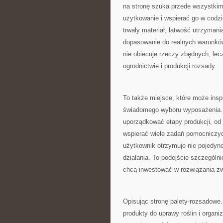
na stronę szuka przede wszystkim
użytkowanie i wspierać go w codz
trwały materiał, łatwość utrzyman
dopasowanie do realnych warunków 
nie obiecuje rzeczy zbędnych, lec
ogrodnictwie i produkcji rozsady.
To także miejsce, które może insp
świadomego wyboru wyposażenia. D
uporządkować etapy produkcji, od
wspierać wiele zadań pomocniczyc
użytkownik otrzymuje nie pojedync
działania. To podejście szczególni
chcą inwestować w rozwiązania z
Opisując stronę palety-rozsadowe.
produkty do uprawy roślin i organi