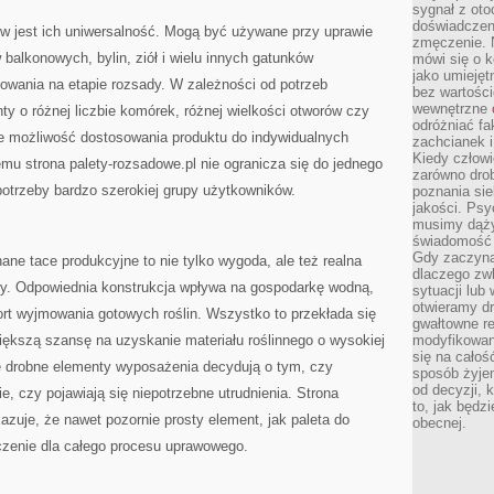
sygnał z oto
doświadczeni
 jest ich uniwersalność. Mogą być używane przy uprawie
zmęczenie. 
 balkonowych, bylin, ziół i wielu innych gatunków
mówi się o k
jako umiejęt
wania na etapie rozsady. W zależności od potrzeb
bez wartości
wewnętrzne
y o różnej liczbie komórek, różnej wielkości otworów czy
odróżniać fa
e możliwość dostosowania produktu do indywidualnych
zachcianek i
Kiedy człow
u strona palety-rozsadowe.pl nie ogranicza się do jednego
zarówno drob
potrzeby bardzo szerokiej grupy użytkowników.
poznania sie
jakości. Psy
musimy dąży
świadomość 
Gdy zaczyna
ane tace produkcyjne to nie tylko wygoda, ale też realna
dlaczego zw
dy. Odpowiednia konstrukcja wpływa na gospodarkę wodną,
sytuacji lu
otwieramy dr
rt wyjmowania gotowych roślin. Wszystko to przekłada się
gwałtowne re
iększą szansę na uzyskanie materiału roślinnego o wysokiej
modyfikowan
się na całoś
ie drobne elementy wyposażenia decydują o tym, czy
sposób żyjem
od decyzji, 
, czy pojawiają się niepotrzebne utrudnienia. Strona
to, jak będz
azuje, że nawet pozornie prosty element, jak paleta do
obecnej.
zenie dla całego procesu uprawowego.