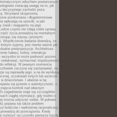
utomatycznym odruchem powtarzanym
hologowie zwracają uwagę na to, jak
su decyzyjnego zachodzi poza
ą. Skrywane skojarzenia,
ione przekonania i długoterminowe
a wpływają na sposób, w jaki
y świat i reagujemy na jego
udzie często nie zdają sobie sprawy,
część życia prowadzą na mentalnym
kierując się rutyną i prostymi
i. Współczesne badania dowodzą, że
 którym żyjemy, jest równie ważne jak
dualne predyspozycje. Architektura
enie hałasu, kolory, interakcje
 wszystko to może podnosić poziom
go redukować, wzmacniać impulsywność
ć do refleksji. W pewnym momencie
człowiek zaczyna się zastanawiać, na
yzje są naprawdę jego, a na ile wynikają
łecznej, oczekiwań innych lub wzorców
w dzieciństwie. I właśnie w tej
pojawia się pytanie o autentyczność, o
zejęcia kontroli nad własnym
o zagadnienie staje się szczególnie
ach ciągłej stymulacji, gdy trudno o
rej można usłyszeć siebie. W połowie
iz pojawia się także problem
cji bodźców i nadmiernej racjonalizacji,
 prowadzą do przeciążenia. Kiedy
e rozłożyć na czynniki pierwsze każdy