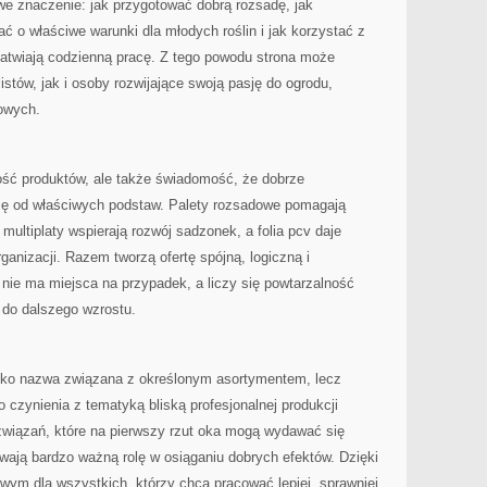
e znaczenie: jak przygotować dobrą rozsadę, jak
ć o właściwe warunki dla młodych roślin i jak korzystać z
łatwiają codzienną pracę. Z tego powodu strona może
stów, jak i osoby rozwijające swoją pasję do ogrodu,
kowych.
ość produktów, ale także świadomość, że dobrze
ię od właściwych podstaw. Palety rozsadowe pomagają
multiplaty wspierają rozwój sadzonek, a folia pcv daje
ganizacji. Razem tworzą ofertę spójną, logiczną i
 nie ma miejsca na przypadek, a liczy się powtarzalność
 do dalszego wzrostu.
tylko nazwa związana z określonym asortymentem, lecz
czynienia z tematyką bliską profesjonalnej produkcji
ozwiązań, które na pierwszy rzut oka mogą wydawać się
ywają bardzo ważną rolę w osiąganiu dobrych efektów. Dzięki
wym dla wszystkich, którzy chcą pracować lepiej, sprawniej