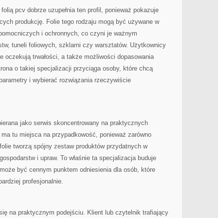
folią pcv dobrze uzupełnia ten profil, ponieważ pokazuje
ących produkcję. Folie tego rodzaju mogą być używane w
pomocniczych i ochronnych, co czyni je ważnym
w, tuneli foliowych, szklarni czy warsztatów. Użytkownicy
e oczekują trwałości, a także możliwości dopasowania
rona o takiej specjalizacji przyciąga osoby, które chcą
rametry i wybierać rozwiązania rzeczywiście
ierana jako serwis skoncentrowany na praktycznych
Nie ma tu miejsca na przypadkowość, ponieważ zarówno
i folie tworzą spójny zestaw produktów przydatnych w
ospodarstw i upraw. To właśnie ta specjalizacja buduje
a może być cennym punktem odniesienia dla osób, które
bardziej profesjonalnie.
ię na praktycznym podejściu. Klient lub czytelnik trafiający