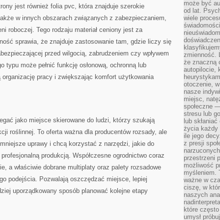
może być a
rony jest również folia pvc, która znajduje szerokie
od lat. Psyc
 także w innych obszarach związanych z zabezpieczaniem,
wiele proce
świadomości
eni roboczej. Tego rodzaju materiał ceniony jest za
nieuświadom
doświadczeni
ość sprawia, że znajduje zastosowanie tam, gdzie liczy się
klasyfikujem
abezpieczającej przed wilgocią, zabrudzeniem czy wpływem
zmienność. L
że znaczną 
o typu może pełnić funkcję osłonową, ochronną lub
autopilocie, 
 organizację pracy i zwiększając komfort użytkowania
heurystykam
otoczenie, w
nasze indywi
miejsc, natęż
społeczne —
stresu lub 
gać jako miejsce skierowane do ludzi, którzy szukają
lub skłania
życia każdy 
ji roślinnej. To oferta ważna dla producentów rozsady, ale
ile jego dec
z presji spo
 mniejsze uprawy i chcą korzystać z narzędzi, jakie do
narzuconych 
 profesjonalną produkcją. Współczesne ogrodnictwo coraz
przestrzeni 
możliwość pr
ie, a właściwie dobrane multiplaty oraz palety rozsadowe
myśleniem. T
go podejścia. Pozwalają oszczędzać miejsce, lepiej
ważne w czas
ciszę, w któ
rdziej uporządkowany sposób planować kolejne etapy
naszych anal
nadinterpreta
które często
umysł próbuj