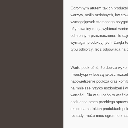
Ogromnym atutem takich produktów
warzyw, roślin ozdobnych, kwiatów
wymagających starannego przygoto
użytkownicy mogą wybierać wariant
odmiennym przeznaczeniu. To daj
wymagań produkcyjnych. Dzięki tem
typu odbiorcy, lecz odpowiada na 
Warto podkreślić, że dobrze wykon
inwestycja w lepszą jakość rozsa
napowietrzenie podłoża oraz komfo
na mniejsze ryzyko uszkodzeń i w
wartości. Dla wielu osób to właśn
codzienna praca przebiega sprawnie
skupiona na takich produktach pok
rozsady, może mieć ogromne znac