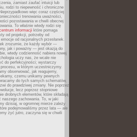
czenia, zamiast zaufać intuicji lub
u, rodzi to niepewność i chroniczne
Nieprzypadkowo więc coraz częściej
onieczności trenowania uważności,
ności pozostawania w chwili obecnej
owania. To właśnie wtedy rodzi się
centrum informacji
które pomaga
kty od projekcji, potrzeby od
 emocje od racjonalnych przesłanek.
iek zrozumie, że każdy wybór —
ny, jak i poważny — jest okazją do
bie, wtedy codzienność nabiera nowej
chologia uczy nas, że wcale nie
ć do perfekcyjności; wystarczy
procesu, w którym uczestniczymy.
my obserwować, jak reagujemy,
lekamy, czemu unikamy pewnych
b wracamy do tych samych schematów,
zwi do prawdziwej zmiany. Nie poprzez
wolucje, lecz poprzez stopniowe
ie drobnych elementów, które składają
ć naszego zachowania. To, w jaki
y dzisiaj, w ogromnej mierze zależy
które podejmowaliśmy przez lata — ale
iemy żyć jutro, zaczyna się w chwili