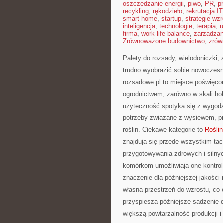
oszczędzanie energii
,
piwo
,
PR
,
p
recykling
,
rękodzieło
,
rekrutacja IT
smart home
,
startup
,
strategie wzr
inteligencja
,
technologie
,
terapia
,
u
firma
,
work-life balance
,
zarządza
Zrównoważone budownictwo
,
zrów
Palety do rozsady, wielodoniczki, 
trudno wyobrazić sobie nowoczesn
rozsadowe.pl to miejsce poświęco
ogrodnictwem, zarówno w skali hob
użyteczność spotyka się z wygodą
potrzeby związane z wysiewem, p
roślin. Ciekawe kategorie to
Rośli
znajdują się przede wszystkim tac
przygotowywania zdrowych i silny
komórkom umożliwiają one kontro
znaczenie dla późniejszej jakości
własną przestrzeń do wzrostu, co o
przyspiesza późniejsze sadzenie 
większą powtarzalność produkcji i