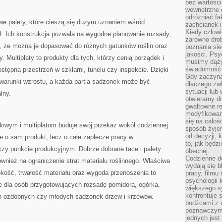
bez wartości
wewnętrzne
odróżniać fa
we palety, które cieszą się dużym uznaniem wśród
zachcianek i
Kiedy człow
ł. Ich konstrukcja pozwala na wygodne planowanie rozsady,
zarówno drob
a, że można je dopasować do różnych gatunków roślin oraz
poznania sie
jakości. Psy
Multiplaty to produkty dla tych, którzy cenią porządek i
musimy dąży
świadomość 
ępną przestrzeń w szklarni, tunelu czy inspekcie. Dzięki
Gdy zaczyna
 warunki wzrostu, a każda partia sadzonek może być
dlaczego zw
sytuacji lu
lny.
otwieramy dr
gwałtowne re
modyfikowan
się na całoś
owym i multiplatom buduje swój przekaz wokół codziennej
sposób żyjem
od decyzji, 
e o sam produkt, lecz o całe zaplecze pracy w
to, jak będz
czy punkcie produkcyjnym. Dobrze dobrane tace i palety
obecnej.
Codzienne d
ównież na ograniczenie strat materiału roślinnego. Właściwa
wydają się b
kość, trwałość materiału oraz wygoda przenoszenia to
pracy, filmu
psychologii
ie dla osób przygotowujących rozsadę pomidora, ogórka,
większego s
konfrontuje 
oślin ozdobnych czy młodych sadzonek drzew i krzewów.
bodźcami z 
poznawczymi,
jednych jes