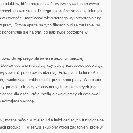
 produktów, które mają działać, wytrzymywać intensywne
iennych obowiązkach. Dlatego tak ważne są cechy takie jak
ia w czystości, możliwość wielokrotnego wykorzystania czy
pracy. Strona oparta na tych filarach buduje zaufanie, bo
z koncentruje się na tym, co naprawdę potrzebne w
irować do lepszego planowania sezonu i bardziej
obrze dobrane multiplaty czy palety rozsadowe pozwalają
 wysiewu aż po gotową sadzonkę. Folia pvc z kolei może
h, zwiększając praktyczność przestrzeni pracy. W efekcie
zy produkt, ale cały zestaw narzędzi wspierających jego
e cenne dla osób, które myślą o swojej pracy długofalowo i
większające wygodę.
pl, można mówić o miejscu dla ludzi ceniących funkcjonalne
zacji produkcji. To serwis skupiony wokół zagadnień, które w