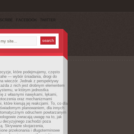
SCRIBE
FACEBOOK
TWITTER
ecyzje, które podejmujemy, często
łahe — wybór śniadania, drogi do
 na wieczór. Jednak z perspektywy
 każda z nich jest drobnym elementem
ystemu, w którym jednostka
się z własnymi nawykami, lękami,
otoczenia oraz mechanizmami
 które kierują jej reakcjami. To, co dla
t świadomym planowaniem, dla innych
utomatycznym odruchem powtarzanym
hologowie zwracają uwagę na to, jak
su decyzyjnego zachodzi poza
ą. Skrywane skojarzenia,
ione przekonania i długoterminowe