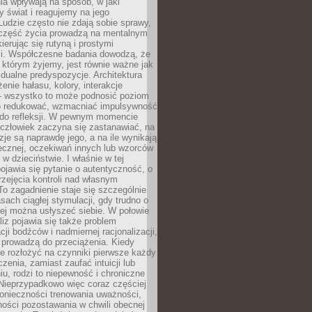
a wpływają na sposób, w jaki
y świat i reagujemy na jego
udzie często nie zdają sobie sprawy,
część życia prowadzą na mentalnym
kierując się rutyną i prostymi
i. Współczesne badania dowodzą, że
 którym żyjemy, jest równie ważne jak
dualne predyspozycje. Architektura
enie hałasu, kolory, interakcje
 wszystko to może podnosić poziom
go redukować, wzmacniać impulsywność
ć do refleksji. W pewnym momencie
człowiek zaczyna się zastanawiać, na
yzje są naprawdę jego, a na ile wynikają
łecznej, oczekiwań innych lub wzorców
w dzieciństwie. I właśnie w tej
pojawia się pytanie o autentyczność, o
zejęcia kontroli nad własnym
o zagadnienie staje się szczególnie
ach ciągłej stymulacji, gdy trudno o
rej można usłyszeć siebie. W połowie
iz pojawia się także problem
cji bodźców i nadmiernej racjonalizacji,
 prowadzą do przeciążenia. Kiedy
e rozłożyć na czynniki pierwsze każdy
czenia, zamiast zaufać intuicji lub
u, rodzi to niepewność i chroniczne
Nieprzypadkowo więc coraz częściej
onieczności trenowania uważności,
ności pozostawania w chwili obecnej